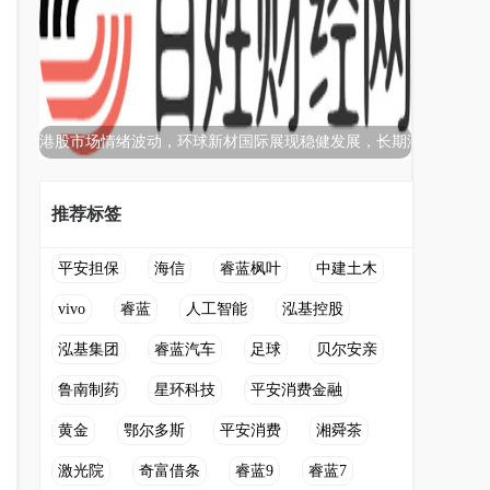
港股市场情绪波动，环球新材国际展现稳健发展，长期潜
推荐标签
平安担保
海信
睿蓝枫叶
中建土木
vivo
睿蓝
人工智能
泓基控股
泓基集团
睿蓝汽车
足球
贝尔安亲
鲁南制药
星环科技
平安消费金融
黄金
鄂尔多斯
平安消费
湘舜茶
激光院
奇富借条
睿蓝9
睿蓝7