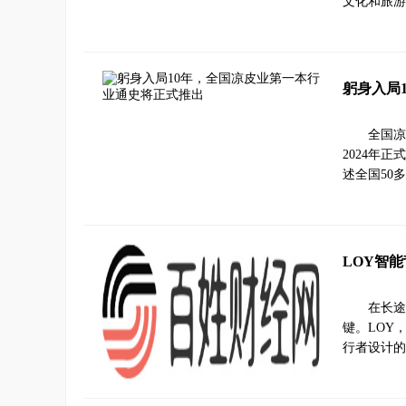
文化和旅游
躬身入局
全国凉
2024年
述全国50
LOY智
在长途
键。LOY
行者设计的