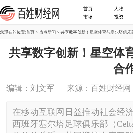
首页
人物
市场
投资
您现在的位置:
首页
>
热点新闻
> 共享数字创新！星空体育与塞尔塔俱乐
共享数字创新！星空体
合
编辑：刘文军 来源：百姓财经网 2024-
在移动互联网日益推动社会经
西班牙塞尔塔足球俱乐部（Celta