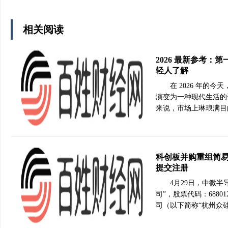
相关阅读
2026 最新参考：
轻人了解
在 2026 年的
演变为一种现代生活的
来说，市场上琳琅满目
科创板并购重组简易
提交注册
4月29日，中微
司”，股票代码：688
司（以下简称“杭州众硅