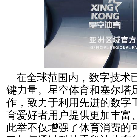
在全球范围内，数字技术
键力量。星空体育和塞尔塔
作，致力于利用先进的数字
育爱好者用户提供更加丰富
此举不仅增强了体育消费的