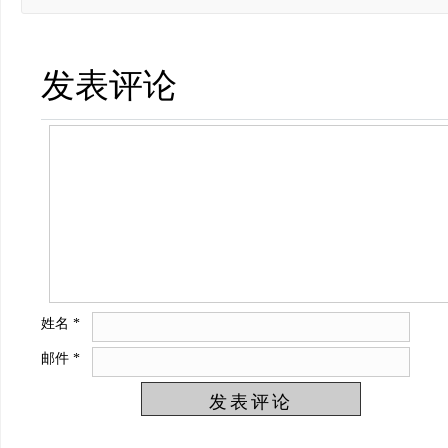
发表评论
姓名
*
邮件
*