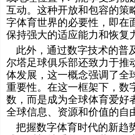
互动。这种开放和包容的策
字体育世界的必要性，即在
保持强大的适应能力和恢复
此外，通过数字技术的普
尔塔足球俱乐部还致力于推
体发展，这一概念强调了全
重要性。在这一框架下，数
数，而是成为全球体育爱好
全球信息、资源和价值的自
把握数字体育时代的新趋