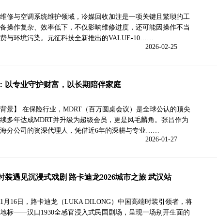
维修与空调系统维护领域，冷媒回收加注是一项关键且繁琐的工
备操作复杂、效率低下，不仅影响维修进度，还可能因操作不当
费与环境污染。元征科技全新推出的VALUE-10……
2026-02-25
：以专业守护财富，以长期陪伴家庭
背景】 在保险行业，MDRT（百万圆桌会议）是全球公认的顶尖
续多年达成MDRT并升级为超级会员，更是凤毛麟角。张吕作为
海分公司的资深代理人，凭借近6年的深耕与专业……
2026-01-27
时装遇见沉浸式戏剧 路卡迪龙2026城市之旅 武汉站
6年1月16日，路卡迪龙（LUKA DILONG）中国高端时装引领者，将
地标——汉口1930全感官浸入式民国剧场，呈现一场别开生面的