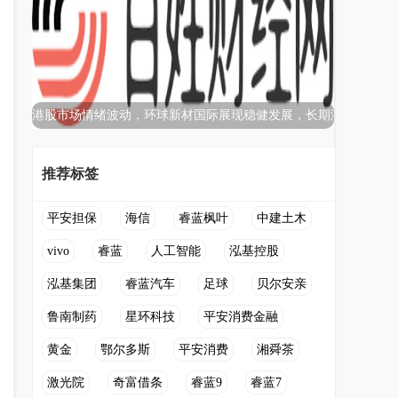
港股市场情绪波动，环球新材国际展现稳健发展，长期潜
推荐标签
平安担保
海信
睿蓝枫叶
中建土木
vivo
睿蓝
人工智能
泓基控股
泓基集团
睿蓝汽车
足球
贝尔安亲
鲁南制药
星环科技
平安消费金融
黄金
鄂尔多斯
平安消费
湘舜茶
激光院
奇富借条
睿蓝9
睿蓝7