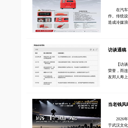
在汽车
作。传统设
造成冷媒浪
访谈通稿
【访谈
荣誉，而连
友邦人寿上
当老钱风
202
于武汉文化