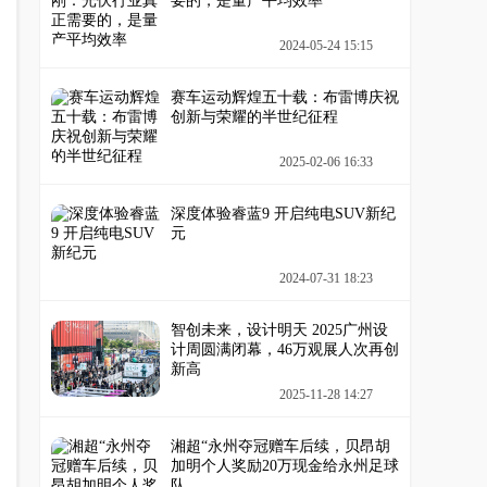
要的，是量产平均效率
2024-05-24 15:15
赛车运动辉煌五十载：布雷博庆祝
创新与荣耀的半世纪征程
2025-02-06 16:33
深度体验睿蓝9 开启纯电SUV新纪
元
2024-07-31 18:23
智创未来，设计明天 2025广州设
计周圆满闭幕，46万观展人次再创
新高
2025-11-28 14:27
湘超“永州夺冠赠车后续，贝昂胡
加明个人奖励20万现金给永州足球
队