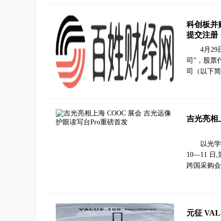
科创板并
提交注册
4月2
司”，股票
司（以下简
吉光亮相上
以光学
10—11
跨国采购会
元征 VA