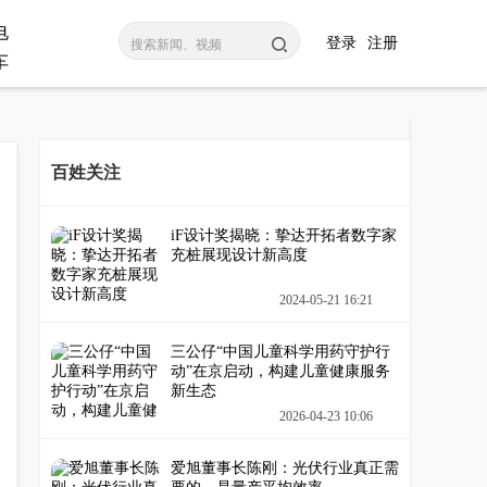
电
登录
注册
车
百姓关注
iF设计奖揭晓：挚达开拓者数字家
充桩展现设计新高度
2024-05-21 16:21
三公仔“中国儿童科学用药守护行
动”在京启动，构建儿童健康服务
新生态
2026-04-23 10:06
爱旭董事长陈刚：光伏行业真正需