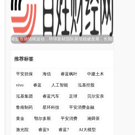
港股市场情绪波动，环球新材国际展现稳健发展，长期潜
推荐标签
平安担保
海信
睿蓝枫叶
中建土木
vivo
睿蓝
人工智能
泓基控股
泓基集团
睿蓝汽车
足球
贝尔安亲
鲁南制药
星环科技
平安消费金融
黄金
鄂尔多斯
平安消费
湘舜茶
激光院
睿蓝9
睿蓝7
AI大模型