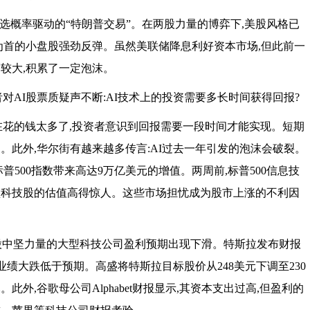
胜选概率驱动的“特朗普交易”。在两股力量的博弈下,美股风格已
数为首的小盘股强劲反弹。虽然美联储降息利好资本市场,但此前一
较大,积累了一定泡沫。
者对AI股票质疑声不断:AI技术上的投资需要多长时间获得回报?
ng认为,现在花的钱太多了,投资者意识到回报需要一段时间才能实现。短期
。此外,华尔街有越来越多传言:AI过去一年引发的泡沫会破裂。
普500指数带来高达9万亿美元的增值。两周前,标普500信息技
大型科技股的估值高得惊人。这些市场担忧成为股市上涨的不利因
美股中坚力量的大型科技公司盈利预期出现下滑。特斯拉发布财报
%,业绩大跌低于预期。高盛将特斯拉目标股价从248美元下调至230
。此外,谷歌母公司Alphabet财报显示,其资本支出过高,但盈利的