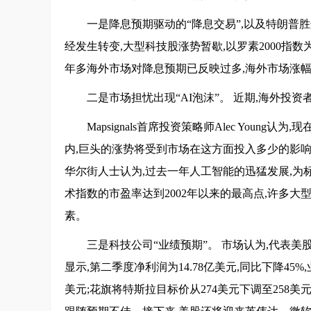
一是降息预期驱动的“降息交易”,以及特朗普
经发生转变,大型科技股涨势暂歇,以罗素2000指
年多海外市场对降息预期已反映过多,海外市场涨幅
二是市场担忧出现“AI泡沫”。 近期,海外投资
Mapsignals首席投资策略师Alec You
内,巨头的涨势将受到市场在这方面投入多少的影响
华尔街人士认为,过去一年人工智能的迅猛发展,为标
术指数的市盈率达到2002年以来的最高点,许多
素。
三是科技公司“业绩预期”。 市场认为,代表
显示,第二季度净利润为14.78亿美元,同比下降45
美元;花旗将特斯拉目标价从274美元下调至258美元