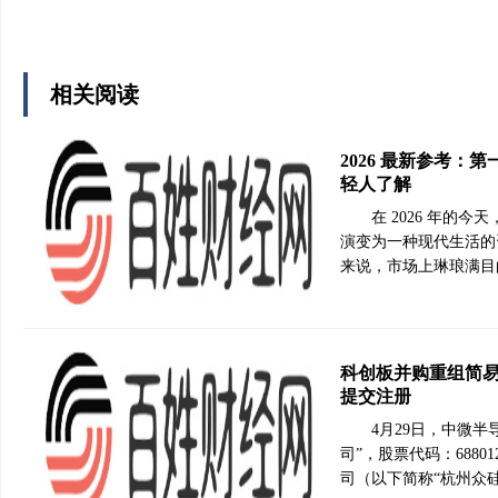
相关阅读
2026 最新参考：
轻人了解
在 2026 年的
演变为一种现代生活的
来说，市场上琳琅满目
科创板并购重组简易
提交注册
4月29日，中微
司”，股票代码：688
司（以下简称“杭州众硅