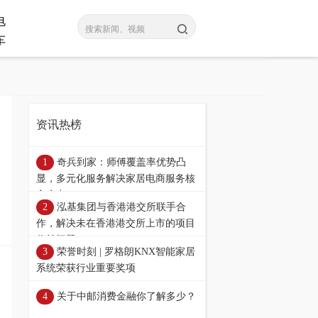
电
车
资讯热榜
奇兵到家：师傅覆盖率优势凸
显，多元化服务解决家居电商服务核
心痛点
泓基集团与香港港交所联手合
作，解决未在香港港交所上市的项目
收益问题
荣誉时刻 | 罗格朗KNX智能家居
系统荣获行业重要奖项
关于中邮消费金融你了解多少？