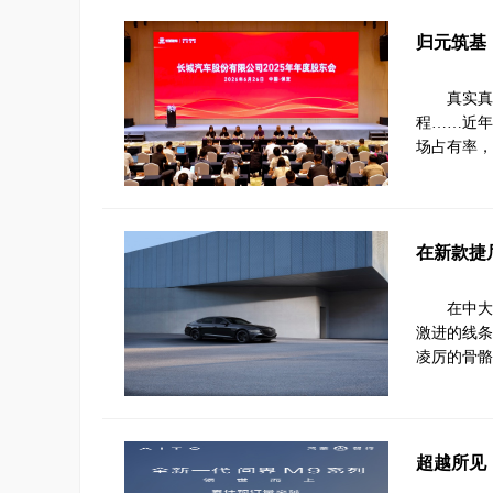
归元筑基
真实真
程……近年
场占有率，
在新款捷
在中大
激进的线条
凌厉的骨骼
超越所见