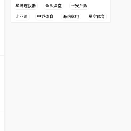
星坤连接器
鱼贝课堂
平安产险
比亚迪
中乔体育
海信家电
星空体育