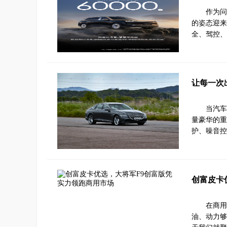
作为问
的姿态迎来
全、驾控、
让每一次
当汽车
量豪华的重
护、噪音控
创富皮卡
在商用
油、动力够